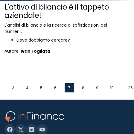
L'attivo di bilancio è il tappeto
aziendale!
L'analisi di bilancio e la ricerca di sofisticazioni dei
numeri...
Dove dobbiamo cercare?
Autore:
Ivan Fogliata
...
2
3
4
5
6
7
8
9
10
26