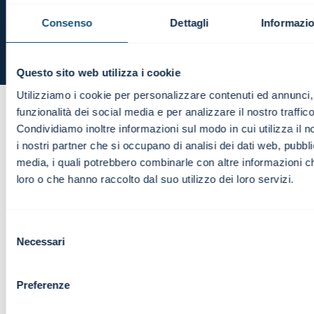
Consenso
Dettagli
Informazio
Questo sito web utilizza i cookie
Il bilancio bancario
Utilizziamo i cookie per personalizzare contenuti ed annunci, 
funzionalità dei social media e per analizzare il nostro traffico
Il bilancio bancario... perché è diverso da tutti gli altri?
Condividiamo inoltre informazioni sul modo in cui utilizza il n
Ne parliamo in questo breve video.
i nostri partner che si occupano di analisi dei dati web, pubbli
Autore:
Ivan Fogliata
media, i quali potrebbero combinarle con altre informazioni ch
loro o che hanno raccolto dal suo utilizzo dei loro servizi.
Selezione
Necessari
del
consenso
Preferenze