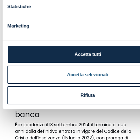
Statistiche
Marketing
Accetta tutti
Accetta selezionati
Il codice della crisi di impresa e
dell’insolvenza (CCII) e la
Rifiuta
classificazione del credito in
banca
É in scadenza il 13 settembre 2024 il termine di due
anni dalla definitiva entrata in vigore del Codice della
Crisi e dell'Insolvenza (15 luglio 2022), con proroga di