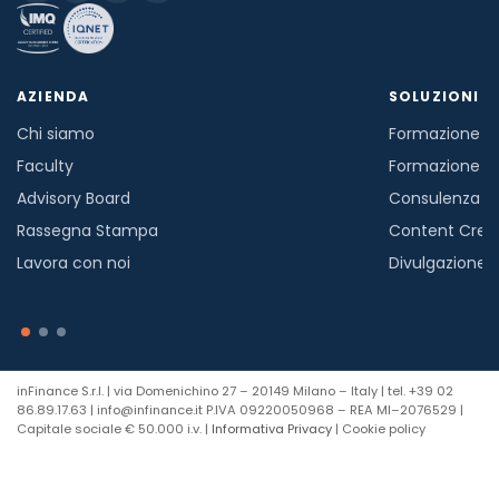
AZIENDA
SOLUZIONI
Chi siamo
Formazione in
Faculty
Formazione a
Advisory Board
Consulenza
Rassegna Stampa
Content Crea
Lavora con noi
Divulgazione
inFinance S.r.l. | via Domenichino 27 – 20149 Milano – Italy | tel. +39 02
86.89.17.63 | info@infinance.it P.IVA 09220050968 – REA MI–2076529 |
Capitale sociale € 50.000 i.v. |
Informativa Privacy
| Cookie policy