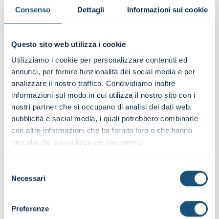
Percorsi costruiti sulle esigenze aziendali, con
Consenso
Dettagli
Informazioni sui cookie
casi reali, modelli operativi e strumenti
immediatamente applicabili nelle attività
quotidiane.
Questo sito web utilizza i cookie
Utilizziamo i cookie per personalizzare contenuti ed
SCOPRI LA FORMAZIONE
annunci, per fornire funzionalità dei social media e per
analizzare il nostro traffico. Condividiamo inoltre
informazioni sul modo in cui utilizza il nostro sito con i
nostri partner che si occupano di analisi dei dati web,
pubblicità e social media, i quali potrebbero combinarle
con altre informazioni che ha fornito loro o che hanno
raccolto dal suo utilizzo dei loro servizi.
Consulenza
Affianchiamo le imprese nei progetti chiave di
Selezione
finanza e controllo: dalla pianificazione
Necessari
del
finanziaria agli adeguati assetti, fino a M&A e crisi
consenso
d’impresa.
Preferenze