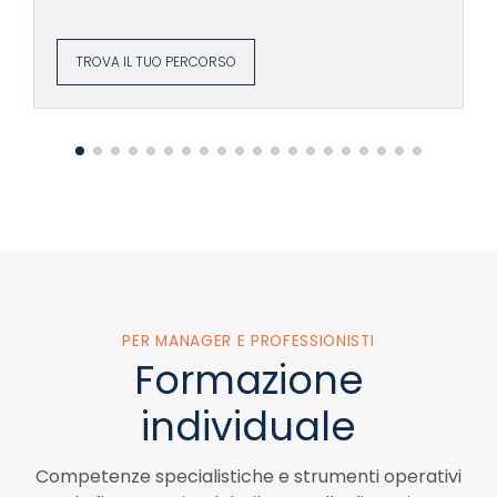
Faculty composta da analisti finanziari e
manager
Approccio learning by doing: costruzione
TROVA IL TUO PERCORSO
diretta dei principali tool
Accesso a opportunità esclusive dedicate
agli Alumni
Possibilità di copertura dei costi
tramite fondi interprofessionali
PER MANAGER E PROFESSIONISTI
Formazione
individuale
Competenze specialistiche e strumenti operativi