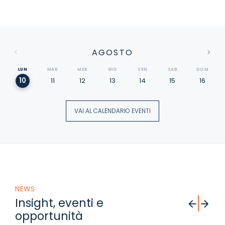
AGOSTO
LUN
MAR
MER
GIO
VEN
SAB
DOM
10
11
12
13
14
15
16
×
VAI AL CALENDARIO EVENTI
NEWS
Insight, eventi e
opportunità