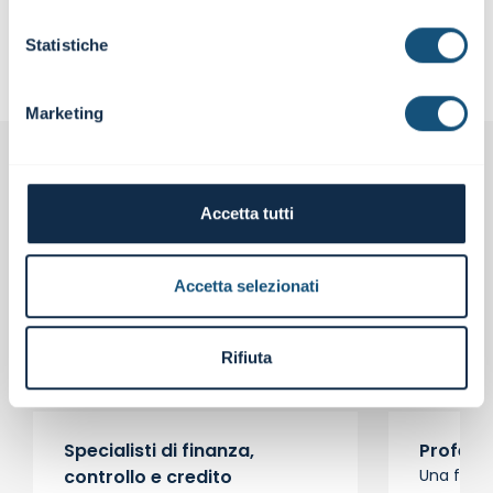
SCOPRI LA CONSULENZA
Statistiche
Marketing
Perché scegliere
Accetta tutti
inFinance
Accetta selezionati
Competenze specialistiche, approccio
pragmatico e soluzioni concrete per affrontare
Rifiuta
le sfide di finanza, controllo e credito.
Specialisti di finanza,
Profess
controllo e credito
Una facul