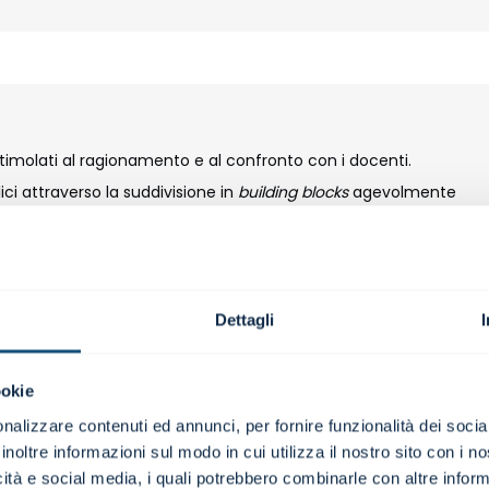
timolati al ragionamento e al confronto con i docenti.
ci attraverso la suddivisione in
building blocks
agevolmente
rne le logiche, e poi sviluppati in circostanze sempre più articolate.
i interazione e coinvolgimento;
Dettagli
analisi;
i
, riferiti al contesto italiano ed internazionale.
ookie
nalizzare contenuti ed annunci, per fornire funzionalità dei socia
inoltre informazioni sul modo in cui utilizza il nostro sito con i 
g
icità e social media, i quali potrebbero combinarle con altre inform