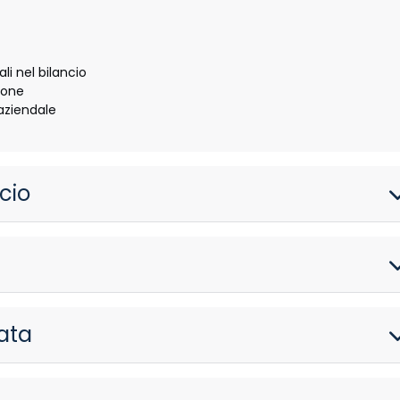
ali nel bilancio
ione
aziendale
ncio
zata