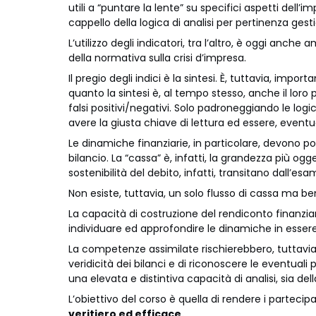
utili a “puntare la lente” su specifici aspetti dell’imp
cappello della logica di analisi per pertinenza gest
L’utilizzo degli indicatori, tra l’altro, è oggi anche 
della normativa sulla crisi d’impresa.
Il pregio degli indici è la sintesi. È, tuttavia, imp
quanto la sintesi è, al tempo stesso, anche il loro pri
falsi positivi/negativi. Solo padroneggiando le logich
avere la giusta chiave di lettura ed essere, event
Le dinamiche finanziarie, in particolare, devono 
bilancio. La “cassa” è, infatti, la grandezza più og
sostenibilità del debito, infatti, transitano dall’esa
Non esiste, tuttavia, un solo flusso di cassa ma be
La capacità di costruzione del rendiconto finanziar
individuare ed approfondire le dinamiche in essere,
La competenze assimilate rischierebbero, tuttavia, d
veridicità dei bilanci e di riconoscere le eventuali po
una elevata e distintiva capacità di analisi, sia del
L’obiettivo del corso è quella di rendere i partecip
veritiero ed efficace.