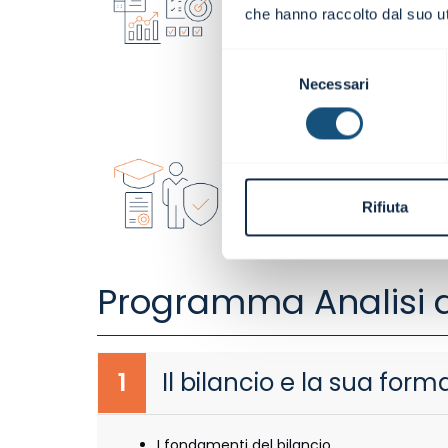
I partecipanti costruiscono diret
che hanno raccolto dal suo uti
Questo approccio favorisce la p
Selezione
analisi e consente un’agevole
Necessari
aziendali.
del
consenso
Attestato di part
I partecipanti ricevono un "Att
Rifiuta
Programma Analisi d
1
Il bilancio e la sua form
I fondamenti del bilancio