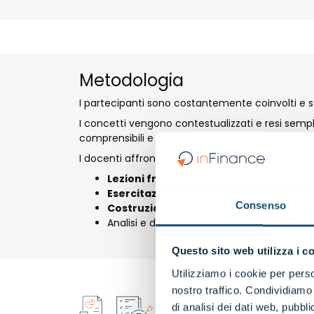
Metodologia
I partecipanti sono costantemente coinvolti e s
I concetti vengono contestualizzati e resi sempli
comprensibili e interiorizzabili, al fine di coglie
I docenti affrontano i vari temi alternando:
Lezioni frontali
, con un elevato livello d
Esercitazioni
, individuali e di gruppo;
Consenso
Costruzione guidata di tool
e modelli di 
Analisi e discussioni di
casi aziendali real
Questo sito web utilizza i c
Utilizziamo i cookie per perso
nostro traffico. Condividiamo 
Learning by doin
di analisi dei dati web, pubbl