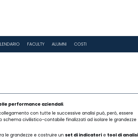
LENDARIO
FACULTY
ALUMNI
COSTI
delle performance aziendali
.
ollegamento con tutte le successive analisi può, però, essere
o schema civilistico-contabile finalizzati ad isolare le grandezze
 tra le grandezze e costruire un
set di indicatori
e
tool di analis