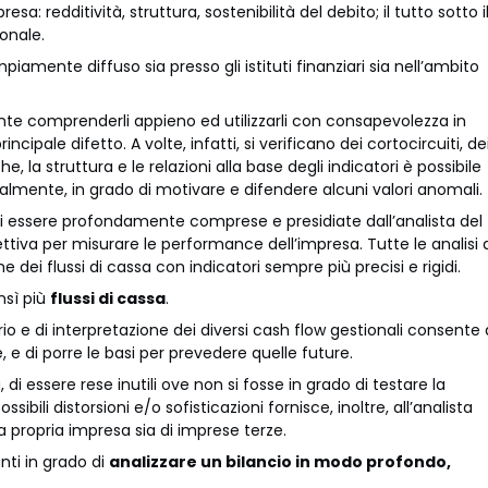
resa: redditività, struttura, sostenibilità del debito; il tutto sotto i
ionale.
ampiamente diffuso sia presso gli istituti finanziari sia nell’ambito
ortante comprenderli appieno ed utilizzarli con consapevolezza in
ncipale difetto. A volte, infatti, si verificano dei cortocircuiti, de
e, la struttura e le relazioni alla base degli indicatori è possibile
ualmente, in grado di motivare e difendere alcuni valori anomali.
poi essere profondamente comprese e presidiate dall’analista del
gettiva per misurare le performance dell’impresa. Tutte le analisi 
me dei flussi di cassa con indicatori sempre più precisi e rigidi.
nsì più
flussi di cassa
.
io e di interpretazione dei diversi cash flow gestionali consente 
 e di porre le basi per prevedere quelle future.
i essere rese inutili ove non si fosse in grado di testare la
ssibili distorsioni e/o sofisticazioni fornisce, inoltre, all’analista
la propria impresa sia di imprese terze.
anti in grado di
analizzare un bilancio in modo profondo,