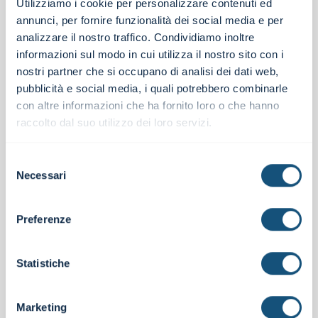
Utilizziamo i cookie per personalizzare contenuti ed
Telefono *
annunci, per fornire funzionalità dei social media e per
analizzare il nostro traffico. Condividiamo inoltre
informazioni sul modo in cui utilizza il nostro sito con i
nostri partner che si occupano di analisi dei dati web,
pubblicità e social media, i quali potrebbero combinarle
Messaggio
con altre informazioni che ha fornito loro o che hanno
raccolto dal suo utilizzo dei loro servizi.
Selezione
Necessari
del
consenso
Azienda
Preferenze
Statistiche
Settore
Marketing