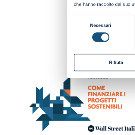
che hanno raccolto dal suo uti
Selezione
Necessari
del
consenso
Rifiuta