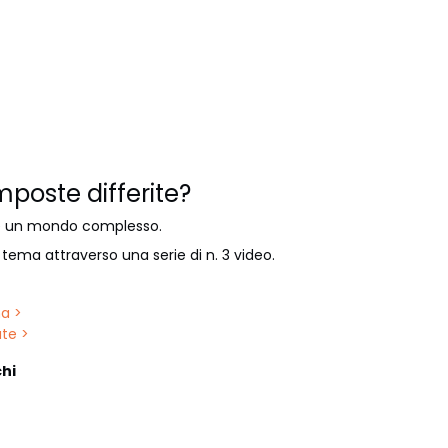
mposte differite?
 è un mondo complesso.
tema attraverso una serie di n. 3 video.
ma >
ate >
hi