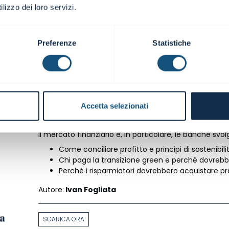
lizzo dei loro servizi.
Preferenze
Statistiche
GREEN FUNDING: Come finanziare 
Accetta selezionati
In questo articolo parliamo della transizione ecologic
Il mercato finanziario e, in particolare, le banche sv
Come conciliare profitto e principi di sostenibili
Chi paga la transizione green e perché dovrebb
Perché i risparmiatori dovrebbero acquistare pr
Autore:
Ivan Fogliata
SCARICA ORA