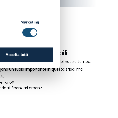
Marketing
i progetti sostenibili
Accetta tutti
a, una delle sfide più importanti del nostro tempo.
olgono un ruolo importante in questa sfida, ma:
tà?
e farlo?
odotti finanziari green?