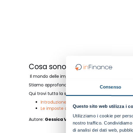
Cosa sono le imposte anticip
Il mondo delle imposte è un mondo complesso.
Stiamo approfondendo il tema attraverso una serie
Consenso
Qui trovi tutta la serie:
Introduzione al tema >
Questo sito web utilizza i c
Le imposte differite >
Utilizziamo i cookie per perso
Autore:
Gessica Valsecchi
nostro traffico. Condividiamo 
di analisi dei dati web, pubbl