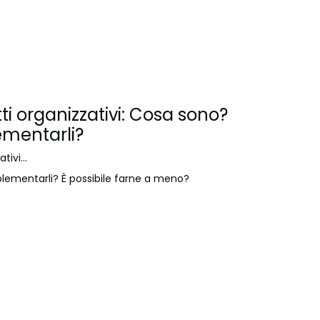
ti organizzativi: Cosa sono?
ementarli?
ivi...
lementarli? È possibile farne a meno?