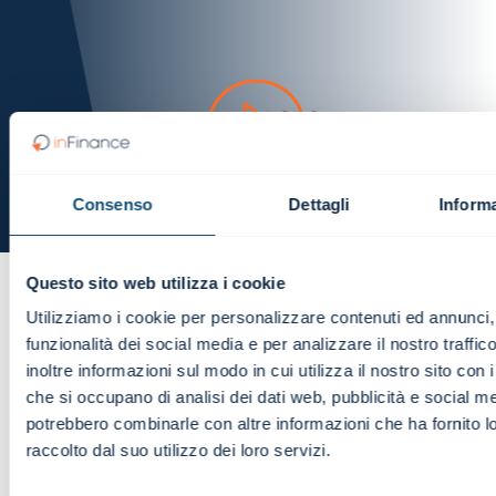
Consenso
Dettagli
Informa
PSD2
Questo sito web utilizza i cookie
Cos'è e quali conseguenze porta nel mondo
Utilizziamo i cookie per personalizzare contenuti ed annunci, 
finanziario?
funzionalità dei social media e per analizzare il nostro traffi
inoltre informazioni sul modo in cui utilizza il nostro sito con i
che si occupano di analisi dei dati web, pubblicità e social med
Autore:
Ivan Fogliata
potrebbero combinarle con altre informazioni che ha fornito 
raccolto dal suo utilizzo dei loro servizi.