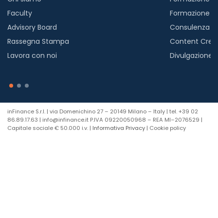
Faculty
Formazione a
Advisory Board
Consulenza
Rassegna Stampa
Content Crea
Lavora con noi
Divulgazione
inFinance S.r.l. | via Domenichino 27 – 20149 Milano – Italy | tel. +39 02
86.89.17.63 | info@infinance.it P.IVA 09220050968 – REA MI–2076529 |
Capitale sociale € 50.000 i.v. |
Informativa Privacy
| Cookie policy