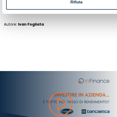
Rifiuta
Come mai le sezioni della contabilità si chiamano Dare
e Avere?
Autore:
Ivan Fogliata