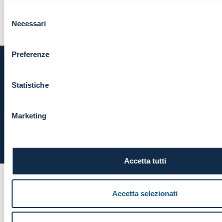
Selezione
Necessari
del
consenso
Preferenze
Statistiche
Marketing
Accetta tutti
Perché le sezioni del bilancio si
chiamano Dare e Avere?
Accetta selezionati
Oggi facciamo un pò di "archeologia contabil-
bilancistica"!