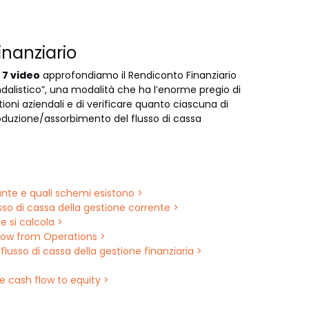
inanziario
7 video
approfondiamo il Rendiconto Finanziario
dalistico”, una modalità che ha l’enorme pregio di
ioni aziendali e di verificare quanto ciascuna di
roduzione/assorbimento del flusso di cassa
nte e quali schemi esistono >
usso di cassa della gestione corrente >
e si calcola >
Flow from Operations >
flusso di cassa della gestione finanziaria >
ee cash flow to equity >