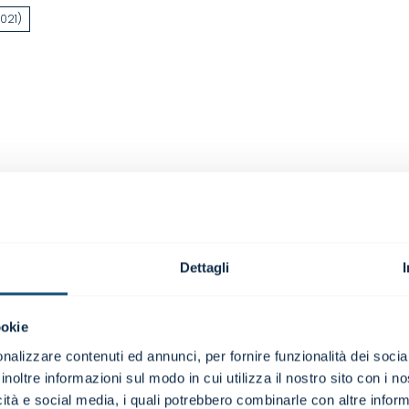
2021)
In Dare o in Av
Ciò che serve ai manager
Dettagli
Perché un testo che aff
assodato per manager, imp
Perché i nostri tempi, pu
ookie
consentire approcci spess
nalizzare contenuti ed annunci, per fornire funzionalità dei socia
però, data la crescente
inoltre informazioni sul modo in cui utilizza il nostro sito con i 
più bisogno di solide fo
icità e social media, i quali potrebbero combinarle con altre inform