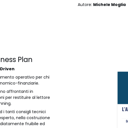
Autore:
Michele Moglia
siness Plan
 Driven
rumento operativo per chi
conomico-finanziarie.
ono affrontanti in
 per restituire al lettore
nning.
 i tanti consigli tecnici
perto, nella costruzione
diatamente fruibile ed