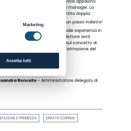
dietro alla formazione di un bilancio appaiono
ntrointuitivi alla maggior parte dei manager. La
mprensione della tecnica della partita doppia.
re avanti occorre fermarsi e fare un passo indietro!
Marketing
di sostanza, nato da una pluriennale esperienza in
inale utilizzo dello storytelling il lettore avrà
gini dei sistemi contabili basati sul concetto di
oderne tecniche di contabilità e formazione del
Accetta tutti
Michele Moglia
ssandra Roncato
- Amministratore delegato di
REFAZIONE E PREMESSA
ERRATA CORRIGE