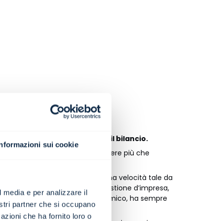
ere?
 per capire la contabilità e il bilancio.
Informazioni sui cookie
ronta un tema che dovrebbe essere più che
renditori e analisti finanziari?
rtroppo, sono caratterizzati da una velocità tale da
o solo di mera superficie. La gestione d’impresa,
l media e per analizzare il
 complessità del contesto economico, ha sempre
nostri partner che si occupano
ndamenta.
azioni che ha fornito loro o