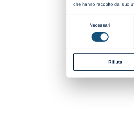
che hanno raccolto dal suo uti
Selezione
Necessari
del
consenso
Rifiuta