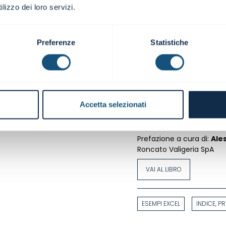
I meccanismi che stanno 
lizzo dei loro servizi.
sconosciuti, criptici e co
chiave di lettura è la co
Spesso, infatti, per anda
Preferenze
Statistiche
Attraverso un approccio 
aula e in azienda, e un orig
modo di muovere dalle ori
entrate ed uscite alle m
bilancio di esercizio.
Accetta selezionati
AutorI:
Ivan Fogliata e 
Prefazione a cura di:
Ale
Roncato Valigeria SpA
VAI AL LIBRO
ESEMPI EXCEL
INDICE, P