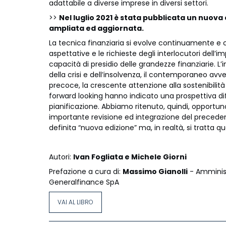
adattabile a diverse imprese in diversi settori.
>>
Nel luglio 2021 è stata pubblicata un nuova e
ampliata ed aggiornata.
La tecnica finanziaria si evolve continuamente e
aspettative e le richieste degli interlocutori dell’im
capacità di presidio delle grandezze finanziarie. L
della crisi e dell’insolvenza, il contemporaneo avve
precoce, la crescente attenzione alla sostenibilità 
forward looking hanno indicato una prospettiva di
pianificazione. Abbiamo ritenuto, quindi, opport
importante revisione ed integrazione del precede
definita “nuova edizione” ma, in realtà, si tratta qua
Autori:
Ivan Fogliata e Michele Giorni
Prefazione a cura di:
Massimo Gianolli
- Amminist
Generalfinance SpA
VAI AL LIBRO