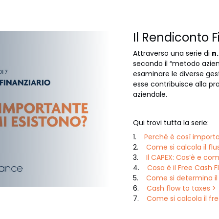
Il Rendiconto F
Attraverso una serie di
n.
secondo il “metodo azien
esaminare le diverse gest
esse contribuisce alla p
aziendale.
Qui trovi tutta la serie:
1.
Perché è così importa
2.
Come si calcola il fl
3.
Il CAPEX: Cos’è e com
4.
Cosa è il Free Cash 
5.
Come si determina il 
6.
Cash flow to taxes >
7.
Come si calcola il fr