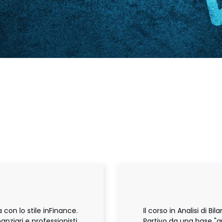
 con lo stile inFinance.
Il corso in Analisi di B
nziari e professionisti.
Partivo da una base "