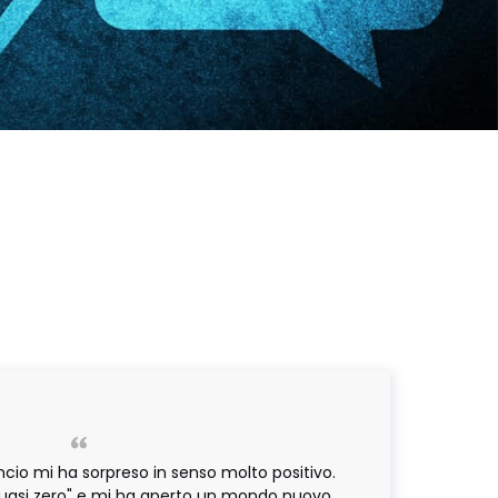
ilancio mi ha sorpreso in senso molto positivo.
quasi zero" e mi ha aperto un mondo nuovo.