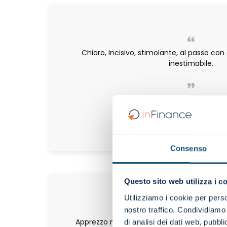
Chiaro, Incisivo, stimolante, al passo con 
inestimabile.
Natale Diglio
CFO | Festa S.p.A.
Webinar
Consenso
Questo sito web utilizza i c
Utilizziamo i cookie per perso
nostro traffico. Condividiamo 
Apprezzo molto per la loro utilità pratica l
di analisi dei dati web, pubbl