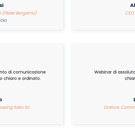
si
A
 (filiale Bergamo)
CEO &
ancio
ento di comunicazione
Webinar di assoluta
 chiaro e ordinato.
chia
o
asing Italia Srl
Dottore Commerc