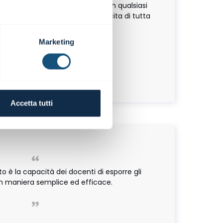
 per ottenere risultati positivi in qualsiasi
scita individuale favorisce la crescita di tutta
la società!!
Marketing
Leo Bonetti
ente CDA | BB Service SRL
Webinar
Accetta tutti
to è la capacità dei docenti di esporre gli
n maniera semplice ed efficace.