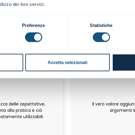
plessità degli argomenti
e quindi è determinante
lizzo dei loro servizi.
tà e dedizione nella
tipo di attività! La cre
e varie materie.
Preferenze
Statistiche
à
 Petrucciani SRL
Presid
Accetta selezionati
ezza delle aspettative,
Il vero valore aggiun
ia alla pratica e ciò
argomenti i
tamente utilizzabili.