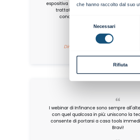
espositiva di tutti i webinar, pur nella com
che hanno raccolto dal suo uti
trattati, frutto di elevata professionali
conoscenza ed approfondimento dell
Selezione
Necessari
del
consenso
Maurizio Rapan
Direttore Finanziario | Casa di Cura
Webinar
Rifiuta
I webinar di Infinance sono sempre all'alt
con quel qualcosa in più: uniscono la teor
consente di portarsi a casa tools immedia
Bravi!