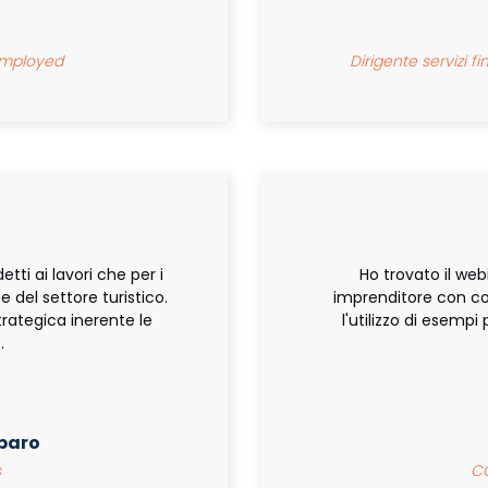
 employed
Dirigente servizi f
tti ai lavori che per i
Ho trovato il we
del settore turistico.
imprenditore con con
trategica inerente le
l'utilizzo di esemp
.
baro
rs
COO