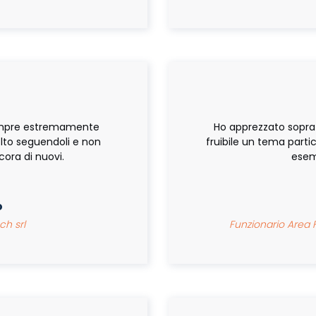
sempre estremamente
Ho apprezzato soprat
olto seguendoli e non
fruibile un tema parti
ora di nuovi.
esemp
o
ch srl
Funzionario Area F