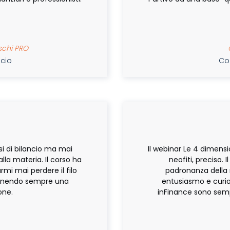
ischi PRO
C
ancio
Cors
isi di bilancio ma mai
Il webinar Le 4 dimensio
la materia. Il corso ha
neofiti, preciso.
mi mai perdere il filo
padronanza della
tenendo sempre una
entusiasmo e curio
ione.
inFinance sono sempr