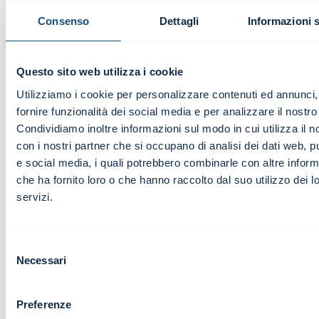
realtà economica quotidiana e lontana dai
testi accademici.
Consenso
Dettagli
Informazioni 
Marco Pellegrino
Questo sito web utilizza i cookie
Libero professionista |
Utilizziamo i cookie per personalizzare contenuti ed annunci,
Live Webinar
fornire funzionalità dei social media e per analizzare il nostro 
Condividiamo inoltre informazioni sul modo in cui utilizza il no
con i nostri partner che si occupano di analisi dei dati web, pu
e social media, i quali potrebbero combinarle con altre inform
che ha fornito loro o che hanno raccolto dal suo utilizzo dei l
servizi.
La Relatrice ha saputo tenere vive e
focalizzate le nostre competenze, facendoci
Selezione
sempre riflettere e donandoci utili esempi.
Necessari
del
Grazie!
consenso
Preferenze