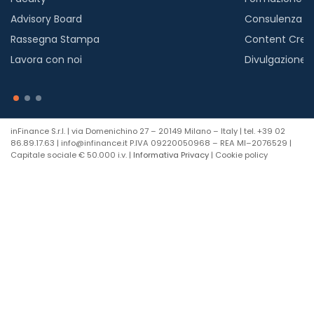
Advisory Board
Consulenza
Rassegna Stampa
Content Crea
Lavora con noi
Divulgazione
inFinance S.r.l. | via Domenichino 27 – 20149 Milano – Italy | tel. +39 02
86.89.17.63 | info@infinance.it P.IVA 09220050968 – REA MI–2076529 |
Capitale sociale € 50.000 i.v. |
Informativa Privacy
| Cookie policy