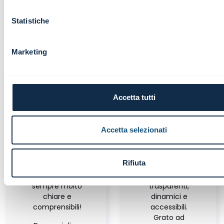
Diana D'Alterio
Group Chief Audit Director | ATM
Statistiche
Live Webinar
Marketing
Accetta tutti
Grazie per la
La
passione che
divulgazione
Accetta selezionati
ci
scientifica
trasmettete
rende i
nelle
mercati,
Rifiuta
vostre sessioni
qualsiasi essi
formative,
siano, più
sempre molto
trasparenti,
chiare e
dinamici e
comprensibili!
accessibili.
Grato ad