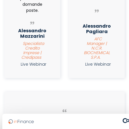
domande
poste.
Alessandro
Alessandro
Pagliara
Mazzarini
AFC
Specialista
Manager |
Credito
N.C.R.
Imprese |
BIOCHEMICAL
Credipass
S.P.A.
Live Webinar
Live Webinar
Webinar utile per la formazione e
approfondimenti su casi pratici. Aderenza alla