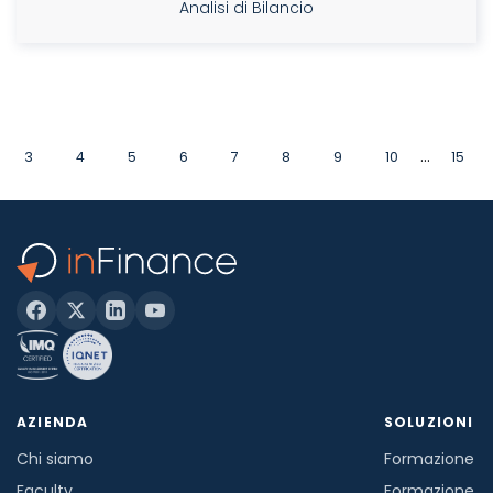
Analisi di Bilancio
...
3
4
5
6
7
8
9
10
15
AZIENDA
SOLUZIONI
Chi siamo
Formazione in
Faculty
Formazione a