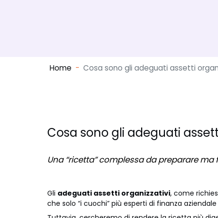
Home
Cosa sono gli adeguati assetti organ
Cosa sono gli adeguati assetti
Una “ricetta” complessa da preparare ma 
Gli
adeguati assetti organizzativi
, come richies
che solo “i cuochi” più esperti di finanza aziendal
Tuttavia, cercheremo di rendere la ricetta più dige