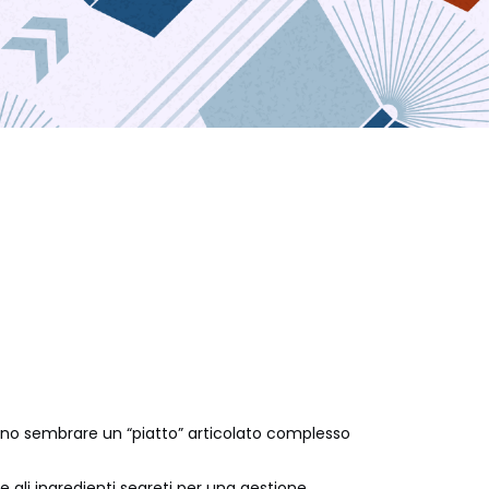
ssono sembrare un “piatto” articolato complesso
 gli ingredienti segreti per una gestione