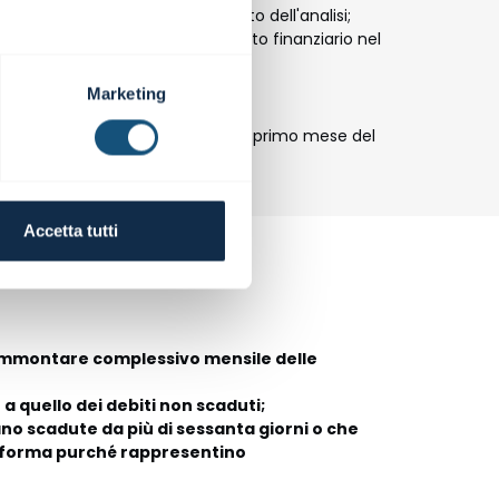
i tre mesi successivi al momento dell'analisi;
a capacità di rimborsare il debito finanziario nel
Marketing
successivi?
esi di previsione già trascorso il primo mese del
revisione futura.
Accetta tutti
ll'ammontare complessivo mensile delle
a quello dei debiti non scaduti;
iano scadute da più di sessanta giorni o che
e forma purché rappresentino