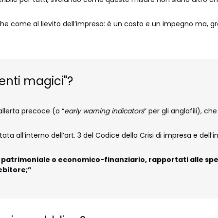
he come al lievito dell’impresa: è un costo e un impegno ma, graz
ienti magici"?
llerta precoce (o “
early warning indicators
” per gli anglofili), ch
rtata all’interno dell’art. 3 del Codice della Crisi di impresa e del
re patrimoniale o economico-finanziario, rapportati alle spe
ebitore;”