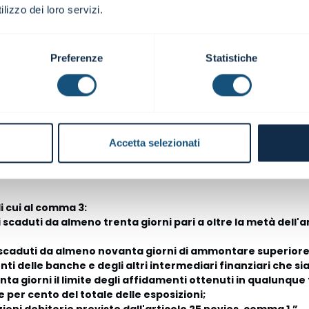
duzione e l’assorbimento di liquidità mese per mese e almeno per 
lizzo dei loro servizi.
omico patrimoniale e finanziaria almeno biennale, per misurare l
i con i partner finanziari.
Preferenze
Statistiche
lmeno biennale quando è richiesta un'analisi relativa ai 12 mesi 
ero esercizio diviene immediatamente insufficiente a coprire 12 m
onsente, invece, di aver sempre disponibili almeno 12 mesi di p
Accetta selezionati
a 4” dell’articolo 3 del CCII?
i cui al comma 3:
oni scaduti da almeno trenta giorni pari a oltre la metà de
ri scaduti da almeno novanta giorni di ammontare superiore 
onti delle banche e degli altri intermediari finanziari che s
a giorni il limite degli affidamenti ottenuti in qualunqu
per cento del totale delle esposizioni;
zioni debitorie previste dall'articolo 25 novies, comma 1.”