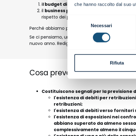
i
l budget di tesoreria
, per misurare la pro
che hanno raccolto dal suo uti
il
business plan
, ovvero una proiezione econ
rispetto dei piani di ammortamento concordat
Selezione
Necessari
del
Perché abbiamo parlato di proiezione finanziaria a
consenso
Se ci pensiamo, un business plan redatto per l'int
nuovo anno. Redigere un business plan a due anni c
Rifiuta
Cosa prevede, invece, il “comm
Costituiscono segnali per la previsione d
l'esistenza di debiti per retribuzi
retribuzioni;
l'esistenza di debiti verso fornito
l'esistenza di esposizioni nei confr
abbiano superato da almeno sessant
complessivamente almeno il cinque 
l'esistenza di una o più delle esposi