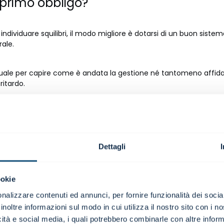
rimo obbligo?
viduare squilibri, il modo migliore è dotarsi di un buon sistema d
rale.
uale per capire come è andata la gestione né tantomeno affidare
ritardo.
ro utile ma deve estendersi all'analisi della struttura patrimonial
cassa che si evince dall'analisi del rendiconto finanziario.
e prospettive di continuità aziendale almeno per i dodici mesi
Dettagli
ookie
” più difficili da trovare in azienda.
nalizzare contenuti ed annunci, per fornire funzionalità dei socia
inoltre informazioni sul modo in cui utilizza il nostro sito con i 
ca prevede di dotarsi di almeno due strumenti:
icità e social media, i quali potrebbero combinarle con altre inform