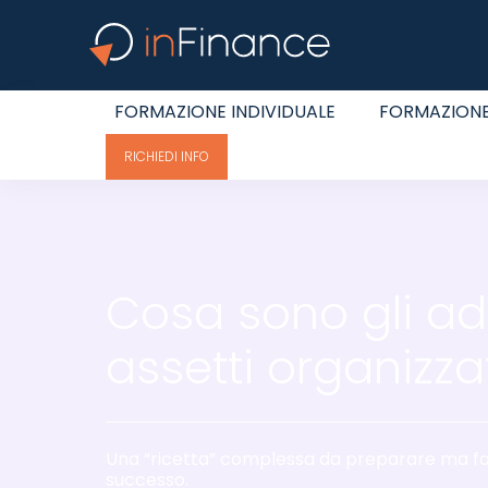
FORMAZIONE INDIVIDUALE
FORMAZIONE
RICHIEDI INFO
Cosa sono gli ad
assetti organizzat
Una “ricetta” complessa da preparare ma fo
successo.