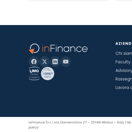
AZIEN
Chi sia
Faculty
Advisor
Rasseg
Lavora 
inFinance S.r.l. | via Domenichino 27 – 20149 Milano – Italy | 
policy