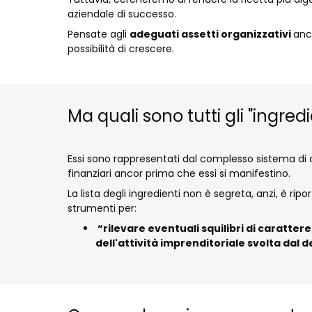
aziendale di successo.
Pensate agli
adeguati assetti organizzativi
anc
possibilità di crescere.
Ma quali sono tutti gli "ingred
Essi sono rappresentati dal complesso sistema di a
finanziari ancor prima che essi si manifestino.
La lista degli ingredienti non è segreta, anzi, è ripo
strumenti per:
“rilevare eventuali squilibri di caratte
dell'attività imprenditoriale svolta dal d