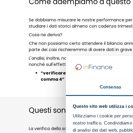
Come adempiamo a questo p
Se dobbiamo misurare le nostre performance per indi
studiare i dati storici almeno con cadenza trimest
Cosa ne deriva?
Che non possiamo certo attendere il bilancio ann
parte dei casi rischieremmo di avere dati in grave 
L'analisi, inoltre, non può fermarsi all'esame del me
nonché sull'effettiva capacità di produrre flussi di 
“verificare la sostenibilità dei debiti e l
comma 4”
Consenso
Questo sito web utilizza i c
Questi sono fra gli “ingredienti
Utilizziamo i cookie per perso
nostro traffico. Condividiamo 
La verifica della sostenibilità dei debiti prospetti
di analisi dei dati web, pubbl