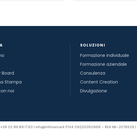
DA
SOLUZIONI
mo
Formazione individuale
Formazione aziendale
y Board
Consulenza
na Stampa
Content Creation
con noi
Divulgazione
tel. +39 02 86.89.17.63 | info@infinance.it P.IVA 09220050968 – REA MI–2076529 | 